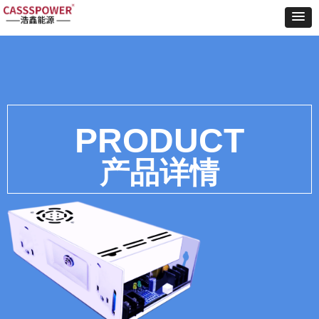
Control Render
Error!ControlType:productSlideBind,StyleName:Style1,ColorName:Item0,Message:
ControlType:productSlideBind Error:未将对象引用设置到对象的实例。
PRODUCT
产品详情