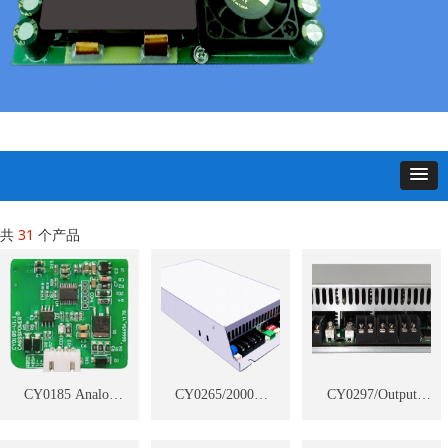
共
31
个产品
CY0185 Analog
CY0265/2000W
CY0297/Output
Battery
110V 22A Battery
Power 7200W 88V