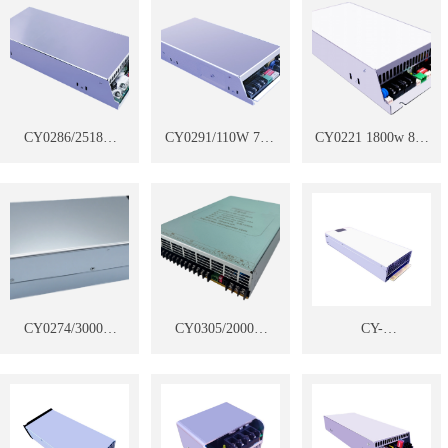
Communication
Swap Cabinet
20A(Bidirectional
Board
Charger
DC-DC Power
Supply) 1-to-6
Charger For Battery
Swap Cabinet
CY0286/2518W
CY0291/110W 75V
CY0221 1800w 88v
95V 26.5A Battery
15A Two-Output
20a Two-Output
Swap Cabinet
Charger For Battery
Charger For Battery
Charger
Swap Cabinets
Swap Cabinets
CY0274/3000W
CY0305/2000W
CY-
64V 60A Battery
90V 25A 110V 22A
0220/1200W75V20A
Swap Cabinet
Battery Swap
换电柜电源模块
Charger
Cabinet Charger